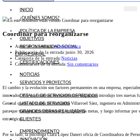
INICIO
¿QUIÉNES SOMOS?
POLÍTICA DE LA EMPRESA
Coordinar para reorganizarse
OBJETIVOS
RESPONSABILIDAD SOCIAL
Autor de la entrada:
tecnoelectrica
Publicación de la entrada:
junio 30, 2026
EMPRESARIAL
Categoría de la entrada:
Noticias
CERTIFICACIONES
Comentarios de la entrada:
Sin comentarios
NOTICIAS
SERVICIOS Y PROYECTOS
El cambio y la evolución son factores permanentes en una empresa, especialmen
DETALLE DE SERVICIOS OFRECIDOS
innovador. Por este motivo, Tecnoeléctrica Valparaíso introdujo tres nuevas f
LISTADO DE SERVICIOS
General quedó en manos de Samantha Villarroel Sáez, ingeniera en Administrac
GRANDES OBRAS REALIZADAS
para que trabajen armónicamente y cumplan las metas, y luego informar por e
CLIENTES
estratégicas.
EMPRENDIMIENTO
Por su lado, la psicóloga Clara López Daneri oficia de Coordinadora de Perso
INNOVACIÓN