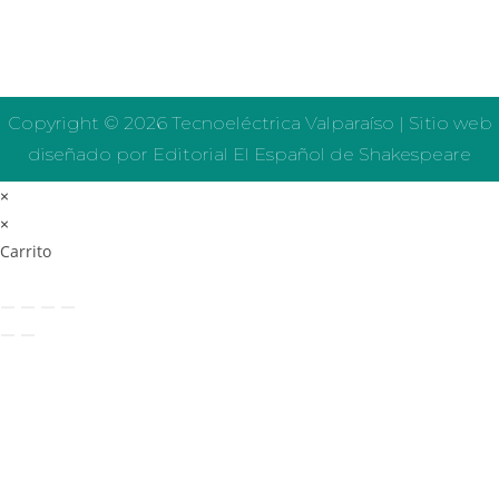
Copyright © 2026 Tecnoeléctrica Valparaíso | Sitio web
diseñado por Editorial El Español de Shakespeare
×
×
Carrito