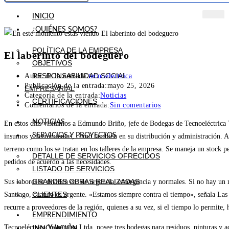
INICIO
¿QUIÉNES SOMOS?
POLÍTICA DE LA EMPRESA
El laberinto del bodeguero
OBJETIVOS
RESPONSABILIDAD SOCIAL
Autor de la entrada:
tecnoelectrica
Publicación de la entrada:
mayo 25, 2026
EMPRESARIAL
Categoría de la entrada:
Noticias
CERTIFICACIONES
Comentarios de la entrada:
Sin comentarios
NOTICIAS
En estos días visitamos a Edmundo Briño, jefe de Bodegas de Tecnoeléctrica 
SERVICIOS Y PROYECTOS
insumos y herramientas, como también en su distribución y administración. A c
terreno como los se tratan en los talleres de la empresa. Se maneja un stock 
DETALLE DE SERVICIOS OFRECIDOS
pedidos de acuerdo a las necesidades.
LISTADO DE SERVICIOS
GRANDES OBRAS REALIZADAS
Sus labores se dividen en: de urgencia, emergencia y normales. Si no hay un 
CLIENTES
Santiago, cuando es urgente. «Estamos siempre contra el tiempo», señala Las 
recurre a proveedores de la región, quienes a su vez, si el tiempo lo permite, h
EMPRENDIMIENTO
Tecnoeléctrica Valparaíso Ltda. posee tres bodegas para residuos, pinturas y ac
INNOVACIÓN