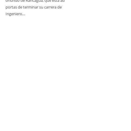
oriundo de Rancagua, que está ad
portas de terminar su carrera de
Ingeniero…